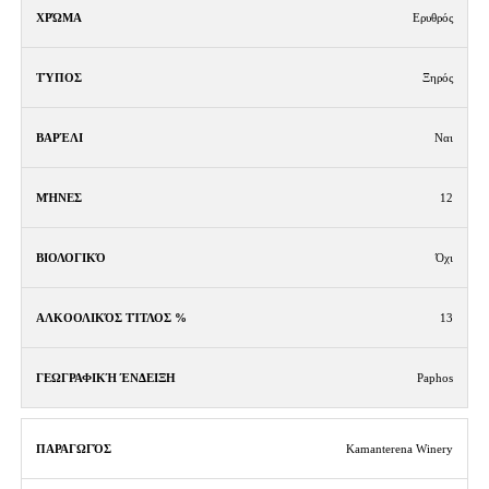
Ερυθρός
Ξηρός
Ναι
12
Όχι
13
Paphos
Kamanterena Winery