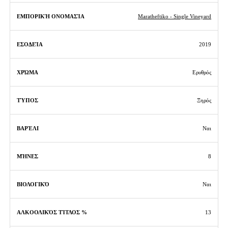
Maratheftiko - Single Vineyard
2019
Ερυθρός
Ξηρός
Ναι
8
Ναι
13