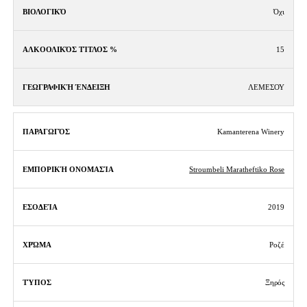
Όχι
15
ΛΕΜΕΣΟΥ
Kamanterena Winery
Stroumbeli Maratheftiko Rose
2019
Ροζέ
Ξηρός