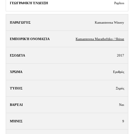
Paphos
Kamanterena Winery
Kamanterena Maratheftiko / Shiraz
2017
Ερυθρός
Ξηρός
Ναι
9