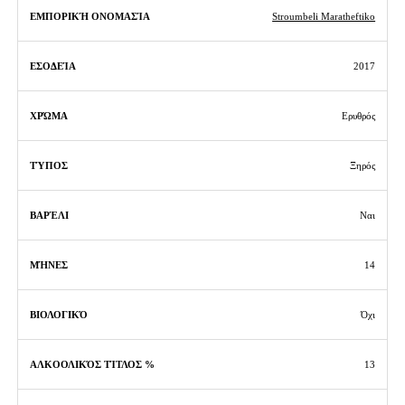
Stroumbeli Maratheftiko
2017
Ερυθρός
Ξηρός
Ναι
14
Όχι
13