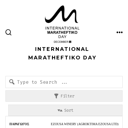
Skip
to
content
ME
SEARCH
TOGGLE
INTERNATIONAL
MARATHEFTIKO DAY
Filter
Sort
Εμπορική
EZOUSA WINERY (AGROKTIMA EZOUSA LTD)
Παραγωγός
Εσοδεία
Χρώμα
Τύπος